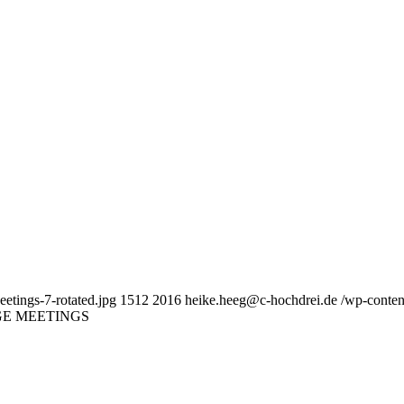
etings-7-rotated.jpg
1512
2016
heike.heeg@c-hochdrei.de
/wp-conten
E MEETINGS