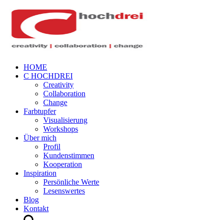
HOME
C HOCHDREI
Creativity
Collaboration
Change
Farbtupfer
Visualisierung
Workshops
Über mich
Profil
Kundenstimmen
Kooperation
Inspiration
Persönliche Werte
Lesenswertes
Blog
Kontakt