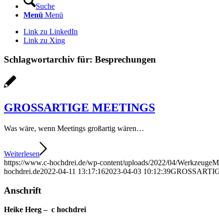
Suche
Menü
Menü
Link zu LinkedIn
Link zu Xing
Schlagwortarchiv für:
Besprechungen
GROSSARTIGE MEETINGS
Was wäre, wenn Meetings großartig wären…
Weiterlesen
https://www.c-hochdrei.de/wp-content/uploads/2022/04/WerkzeugeMe
hochdrei.de
2022-04-11 13:17:16
2023-04-03 10:12:39
GROSSARTIG
Anschrift
Heike Heeg – c hochdrei