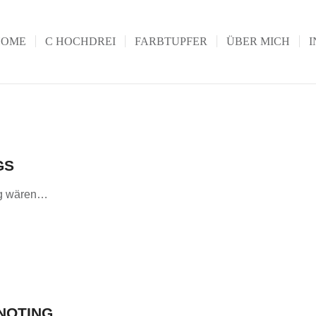
HOME
C HOCHDREI
FARBTUPFER
ÜBER MICH
I
GS
ig wären…
NOTING