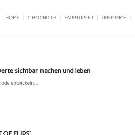
HOME
C HOCHDREI
FARBTUPFER
ÜBER MICH
te sichtbar machen und leben
thode entwickeln…
 OF FLIPS“