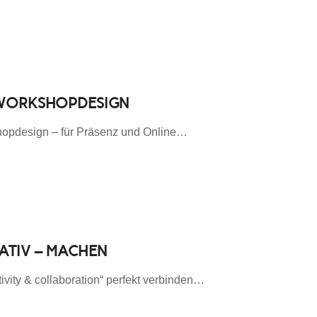
E WORKSHOPDESIGN
shopdesign – für Präsenz und Online…
EATIV – MACHEN
tivity & collaboration“ perfekt verbinden…