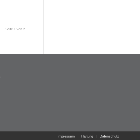
Seite 1 von 2
9
e
Impressum
Haftung
Datenschutz