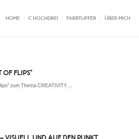
HOME
C HOCHDREI
FARBTUPFER
ÜBER MICH
 OF FLIPS“
f Flips“ zum Thema CREATIVITY…
– VISUELL UND AUF DEN PUNKT