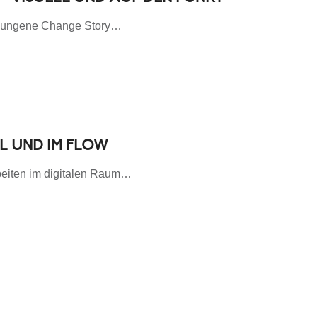
gelungene Change Story…
L UND IM FLOW
eiten im digitalen Raum…